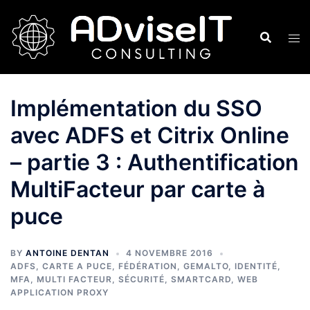
Aller
au
contenu
Implémentation du SSO
avec ADFS et Citrix Online
– partie 3 : Authentification
MultiFacteur par carte à
puce
BY
ANTOINE DENTAN
4 NOVEMBRE 2016
ADFS
,
CARTE A PUCE
,
FÉDÉRATION
,
GEMALTO
,
IDENTITÉ
,
MFA
,
MULTI FACTEUR
,
SÉCURITÉ
,
SMARTCARD
,
WEB
APPLICATION PROXY