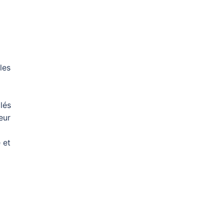
les
clés
eur
 et