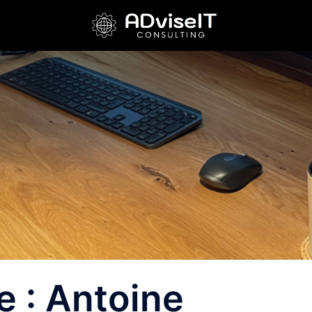
e :
Antoine