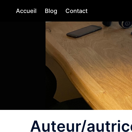
Aller
Accueil
Blog
Contact
au
contenu
Auteur/autric