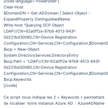
[code language=”PowerShell”]
Clear-Host
$DomainDN = Get-ADDomain | Select-Object -
ExpandProperty DistinguishedName
Write-host "Querying SCP Object
LDAP://CN=62a0ff2e-97b9-4513-943f-
0d221bd30080,CN=Device Registration
Configuration,CN=Services,CN=Configuration,$Domain
$scp = New-Object
System.DirectoryServices.DirectoryEntry
$scp.Path = "LDAP://CN=62a0ff2e-97b9-4513-943f-
0d221bd30080,CN=Device Registration
Configuration,CN=Services,CN=Configuration,$Domain
$scp.Keywords
[/code]
Ce script nous indique les 2 « Keywords » permettant
de localiser notre instance Azure AD : AzureADName