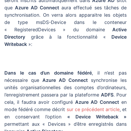
seront inscrits automatiquement dans
Azure AD
sitôt
que
Azure AD Connect
aura effectué ses tâches de
synchronisation. On verra alors apparaitre les objets
de type msDS-Device dans le conteneur
« RegisteredDevices » du domaine
Active
Directory
grâce à la fonctionnalité «
Device
Writeback
»:
Dans le cas d’un domaine fédéré
, il n’est pas
nécessaire que
Azure AD Connect
synchronise les
unités organisationnelles des comptes d’ordinateurs,
l’enregistrement passera par la plateforme
ADFS
. Pour
cela, il faudra avoir configuré
Azure AD Connect
en
mode fédéré comme décrit
sur ce précédent article
, et
en conservant l’option
« Device Writeback »
permettant aux « Devices » d’être enregistrés dans