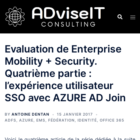
Aller
au
contenu
Evaluation de Enterprise
Mobility + Security.
Quatrième partie :
l’expérience utilisateur
SSO avec AZURE AD Join
BY
ANTOINE DENTAN
15 JANVIER 2017
ADFS
,
AZURE
,
EMS
,
FÉDÉRATION
,
IDENTITÉ
,
OFFICE 365
Voici le quatrième article de la série dédiée à la suite