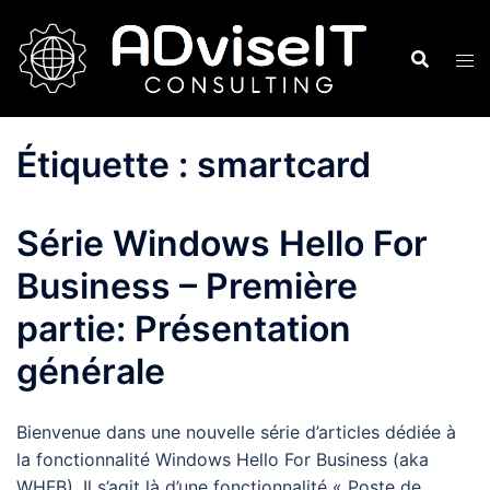
Aller
au
contenu
Étiquette :
smartcard
Série Windows Hello For
Business – Première
partie: Présentation
générale
Bienvenue dans une nouvelle série d’articles dédiée à
la fonctionnalité Windows Hello For Business (aka
WHFB). Il s’agit là d’une fonctionnalité « Poste de