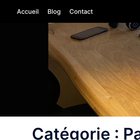
Aller
Accueil
Blog
Contact
au
contenu
Catégorie :
P