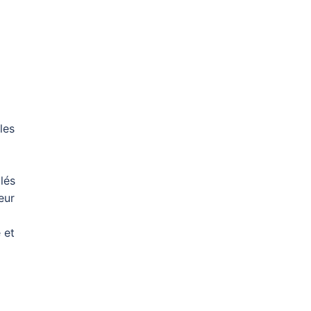
les
clés
eur
 et