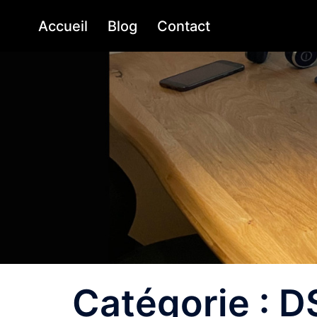
Aller
Accueil
Blog
Contact
au
contenu
Catégorie :
D